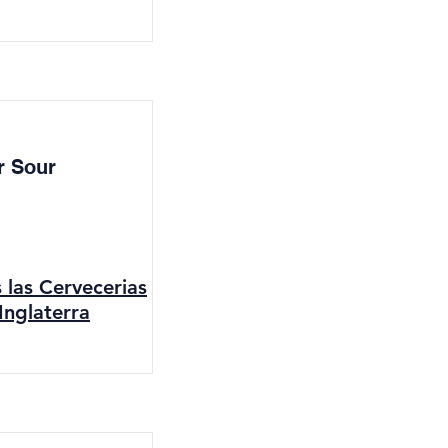
r Sour
s las Cervecerias
Inglaterra