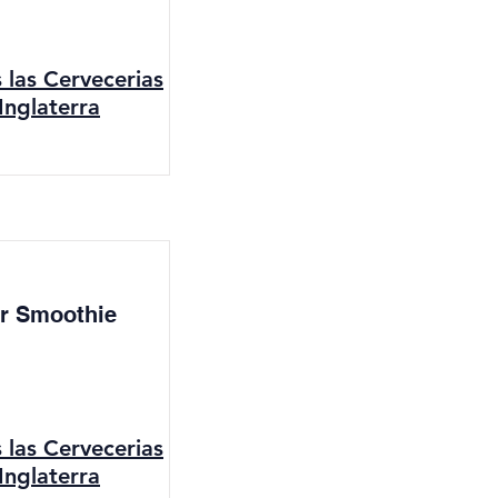
s las Cervecerias
Inglaterra
r Smoothie
s las Cervecerias
Inglaterra