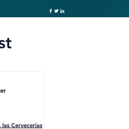
st
er
s las Cervecerias