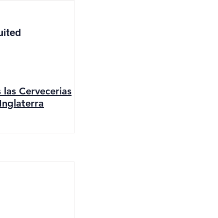
uited
s las Cervecerias
Inglaterra