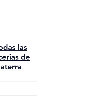
todas las
cerias de
laterra