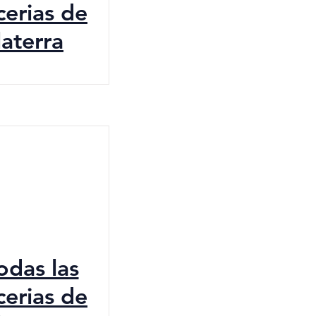
cerias de
laterra
todas las
cerias de