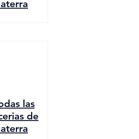
laterra
todas las
cerias de
laterra