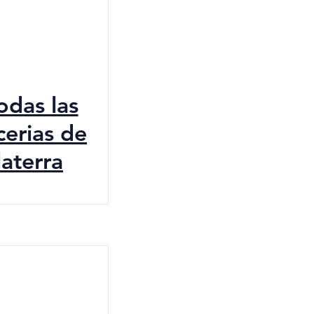
todas las
cerias de
laterra