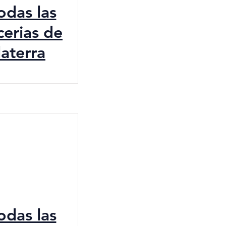
todas las
cerias de
laterra
todas las