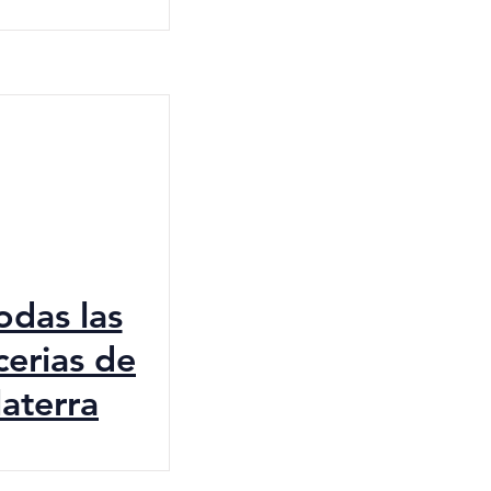
todas las
cerias de
laterra