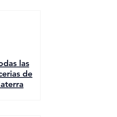
todas las
cerias de
laterra