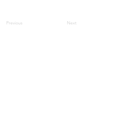
Previous
Next
century2000ace@gmail.com
584143239996
Encabezado 1
Encabeza
do 1
Encabeza
do 1