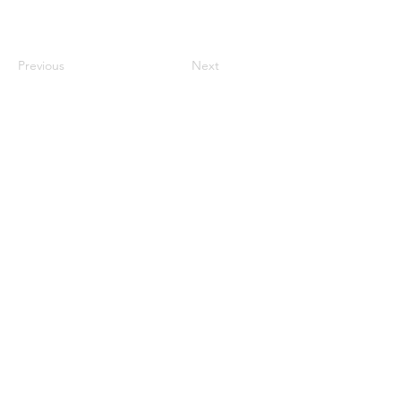
Previous
Next
century2000ace@gmail.com
584143239996
Encabezado 1
Encabeza
do 1
Encabeza
do 1