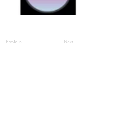
Previous
Next
century2000ace@gmail.com
584143239996
Encabezado 1
Encabeza
do 1
Encabeza