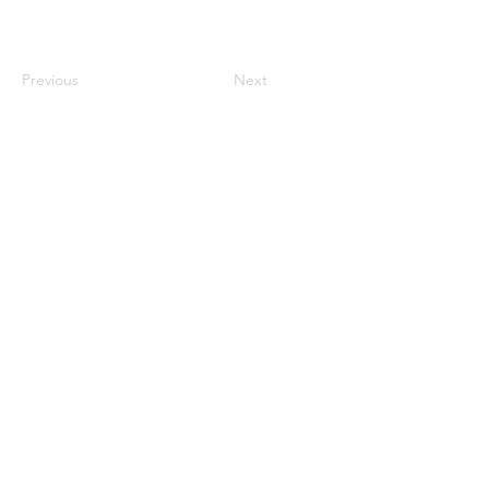
Previous
Next
century2000ace@gmail.com
584143239996
Encabezado 1
Encabeza
do 1
Encabeza
do 1