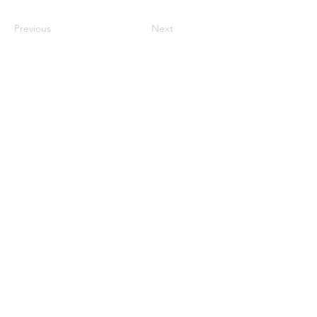
Previous
Next
century2000ace@gmail.com
584143239996
Encabezado 1
Encabeza
do 1
Encabeza
do 1