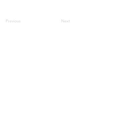
Previous
Next
century2000ace@gmail.com
584143239996
Encabezado 1
Encabeza
do 1
Encabeza
do 1