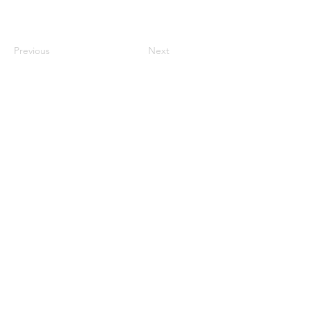
Previous
Next
century2000ace@gmail.com
584143239996
Encabezado 1
Encabeza
do 1
Encabeza
do 1