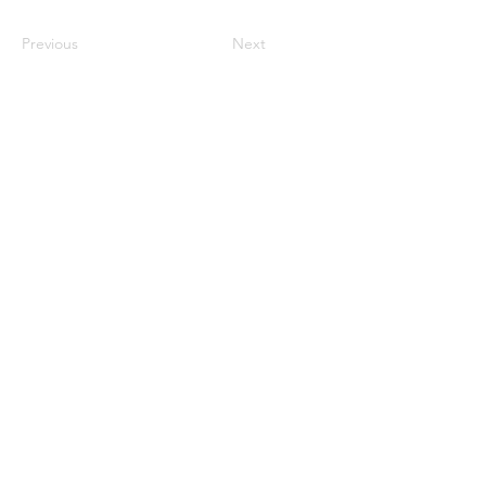
Previous
Next
century2000ace@gmail.com
584143239996
Encabezado 1
Encabeza
do 1
Encabeza
do 1